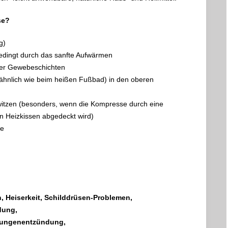
se?
g)
edingt durch das sanfte Aufwärmen
erer Gewebeschichten
(ähnlich wie beim heißen Fußbad) in den oberen
hwitzen (besonders, wenn die Kompresse durch eine
 Heizkissen abgedeckt wird)
ße
, Heiserkeit, Schilddrüsen-Problemen,
dung,
Lungenentzündung,