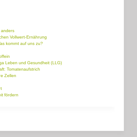
 anders
chen Vollwert-Ernährung
Was kommt auf uns zu?
ffein
a Leben und Gesundheit (LLG)
ft: Tomatenaufstrich
re Zellen
rt
t fördern